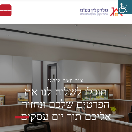
צור קשר איתנו
ת
ו
כ
ל
ו
ל
ש
ל
ו
ח
ל
נ
ו
א
ת
ה
פ
ר
ט
י
ם
ש
ל
כ
ם
ו
נ
ח
ז
ו
ר
א
ל
י
כ
ם
ת
ו
ך
י
ו
ם
ע
ס
ק
י
ם