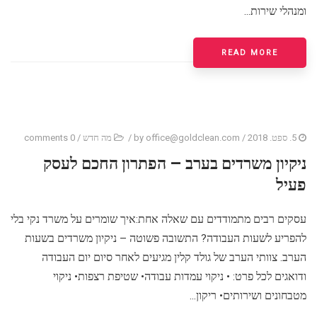
ומנהלי שירות...
READ MORE
5. ספט. 2018
/ by
office@goldclean.com
/
מה חדש
/
0 comments
ניקיון משרדים בערב – הפתרון החכם לעסק
פעיל
עסקים רבים מתמודדים עם שאלה אחת:איך שומרים על משרד נקי בלי
להפריע לשעות העבודה? התשובה פשוטה – ניקיון משרדים בשעות
הערב. צוותי הערב של גולד קלין מגיעים לאחר סיום יום העבודה
ודואגים לכל פרט: • ניקוי עמדות עבודה• שטיפת רצפות• ניקוי
מטבחונים ושירותים• ריקון...