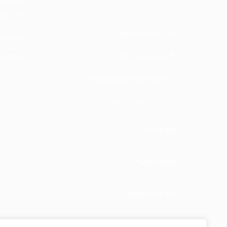
והמוסדי 
📍
בית מגה-אור, אזור התעשייה שילת
ניסיון, א
📞
08-994-994-4
💬
052-536-6233
✉️
office@gold-clean.co.il
🕗
א'–ש' 07:00–17:00
שם חברה
*
מספר טלפון
*
דוא"ל
(לא חובה)
במה התעניינתם?
(לא חובה)