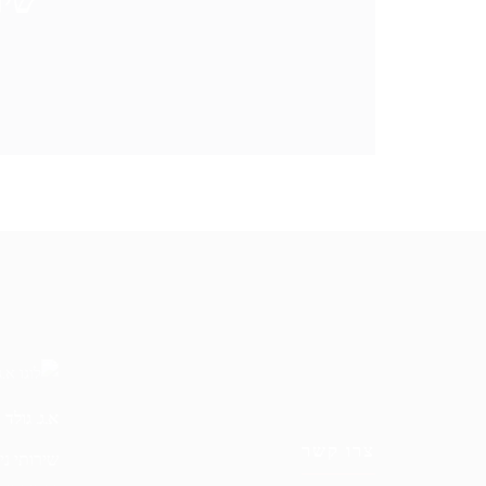
שיר
א.ג. גולד
צרו קשר
שירותי ני