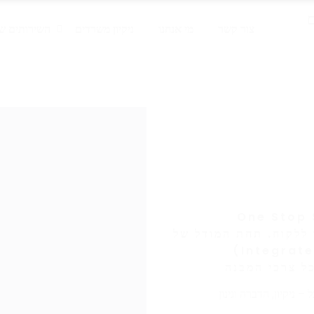
צור קשר
מי אנחנו
ניקיון משרדים
השירותים של
 ללקוח. תחת המודל של
Integrated Facilitie
ניקיון, הדברה וגינון