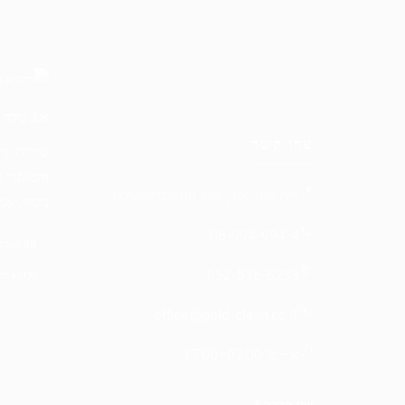
א.ג. גולד
צרו קשר
שירותי ני
והמוסדי 
📍
בית מגה-אור, אזור התעשייה שילת
ניסיון, א
📞
08-994-994-4
💬
052-536-6233
✉️
office@gold-clean.co.il
🕗
א'–ש' 07:00–17:00
שם חברה
*