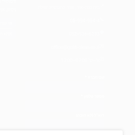
והמוסדי 
📍
בית מגה-אור, אזור התעשייה שילת
ניסיון, א
📞
08-994-994-4
💬
052-536-6233
✉️
office@gold-clean.co.il
🕗
א'–ש' 07:00–17:00
שם חברה
*
מספר טלפון
*
דוא"ל
(לא חובה)
במה התעניינתם?
(לא חובה)