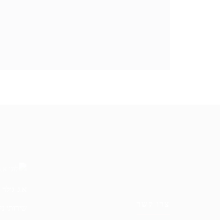
א.ג. גולד
צרו קשר
שירותי ני