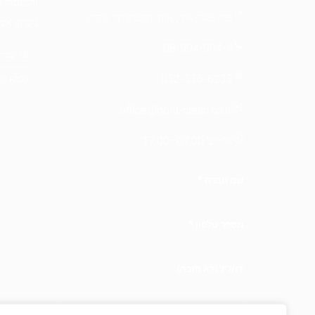
והמוסדי 
📍
בית מגה-אור, אזור התעשייה שילת
ניסיון, א
📞
08-994-994-4
💬
052-536-6233
✉️
office@gold-clean.co.il
🕗
א'–ש' 07:00–17:00
שם חברה
*
מספר טלפון
*
דוא"ל
(לא חובה)
במה התעניינתם?
(לא חובה)