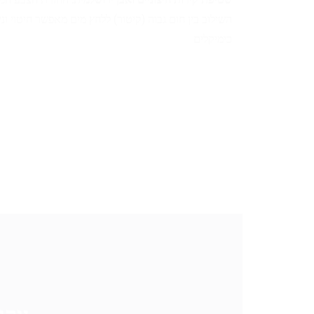
השילוב בין חום גבוה (קיטור) ללחץ מים מאפשר חיטוי וני
כימיקלים