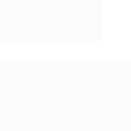
ניקו
א.ג. גולד
צרו קשר
שירותי ני