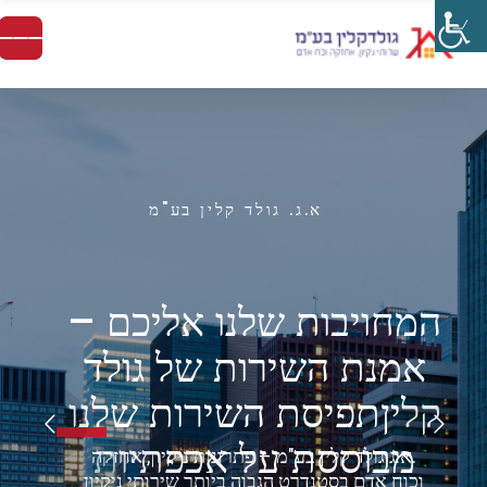
א.ג. גולד קלין בע"מ
ה
מ
ח
ו
י
ב
ו
ת
ש
ל
נ
ו
א
ל
י
כ
ם
–
א
מ
נ
ת
ה
ש
י
ר
ו
ת
ש
ל
ג
ו
ל
ד
ק
ל
י
ן
ת
פ
י
ס
ת
ה
ש
י
ר
ו
ת
ש
ל
נ
ו
מ
ב
ו
ס
ס
ת
ע
ל
א
כ
פ
ת
י
ו
ת
.א.ג גולד קלין בע"מ – פתרונות ניקיון, אחזקה
וכוח אדם בסטנדרט הגבוה ביותר שירותי ניקיון