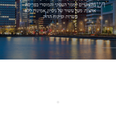
ו
ש
ו
ת
פ
ו
ת
ג
ו
ר
ל
ע
ם
ה
ל
ק
ו
ח
.
מקצועיים למגזר העסקי והמוסדי בפריסה
ארצית. מעל עשור של ניסיון, אמינות ללא
פשרות ופיקוח הדוק