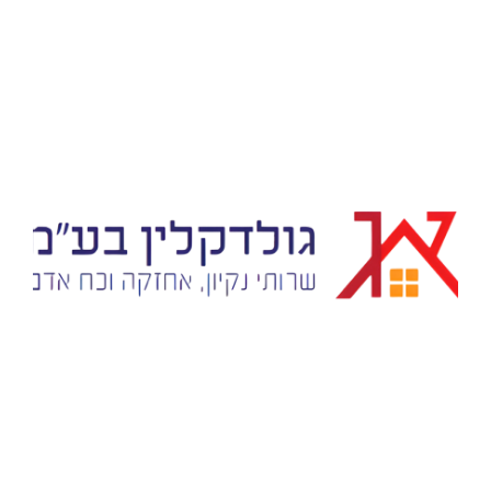
המחויבות שלנו אליכם – אמנת
השירות של גולד קלין תפיסת השירות
שלנו מבוססת על אכפתיות ושותפות
גורל עם הלקוח
אנו מתחייבים למענה מהיר לכל תקלה או
זמינות מרבית:
בקשה מיוחדת דרך מנהלי האזור
שימוש בחומרי ניקוי תקניים ובמיכון
איכות ללא פשרות:
חדיש המבטיחים תוצאה מבריקה לאורך זמן
דיווח שוטף על פעילות הצוותים באתר
שקיפות מוחלטת:
וניהול תיק אתר מסודר
התחייבות לאספקת עובדים מחליפים במקרה
גיבוי מלא:
של היעדרויות, כך שהשירות לעולם לא ייפגע